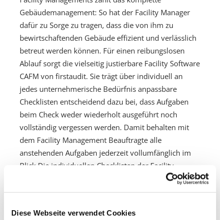
Gebäudemanagement: So hat der Facility Manager
dafür zu Sorge zu tragen, dass die von ihm zu
bewirtschaftenden Gebäude effizient und verlässlich
betreut werden können. Für einen reibungslosen
Ablauf sorgt die vielseitig justierbare Facility Software
CAFM von firstaudit. Sie trägt über individuell an
jedes unternehmerische Bedürfnis anpassbare
Checklisten entscheidend dazu bei, dass Aufgaben
beim Check weder wiederholt ausgeführt noch
vollständig vergessen werden. Damit behalten mit
dem Facility Management Beauftragte alle
anstehenden Aufgaben jederzeit vollumfänglich im
Blick.Die individuellen Checklisten der Facility
Software CAFM von firstaudit sorgen also für eine
professionelle Performance des
Gebäudemanagements und ein entspanntes,
Diese Webseite verwendet Cookies
effizientes Arbeiten. Ganz gleich, ob Sie sich um die