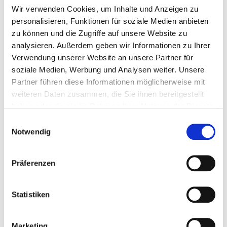
Wir verwenden Cookies, um Inhalte und Anzeigen zu
Instandhaltung von Gebäuden und Anlagen
personalisieren, Funktionen für soziale Medien anbieten
kümmern müssen: Die cleveren und mobilen
zu können und die Zugriffe auf unsere Website zu
Lösungen von firstaudit stehen für reibungslose
analysieren. Außerdem geben wir Informationen zu Ihrer
Abläufe. Ob Hausinspektion vom Untergeschoss bis
Verwendung unserer Website an unsere Partner für
zum Giebel oder Punkt für Punkt abzuarbeitendes
soziale Medien, Werbung und Analysen weiter. Unsere
Mängelmanagement zur Instandhaltung: Die Facility
Partner führen diese Informationen möglicherweise mit
Software CAFM von firstaudit ist jederzeit anpassbar
weiteren Daten zusammen, die Sie ihnen bereitgestellt
und skalierbar. Sprechen Sie uns an. Wir freuen uns
haben oder die sie im Rahmen Ihrer Nutzung der Dienste
auf Sie!
gesammelt haben. Sie geben Einwilligung zu unseren
E
Cookies, wenn Sie unsere Webseite weiterhin nutzen.
Notwendig
i
n
w
Präferenzen
i
firstaudit — Vom manuellen
l
Arbeitsprozess
zum digitalen Workflow.
l
Statistiken
i
Interessiert? Sichern Sie sich jetzt unverbindlich und
g
kostenlos Ihre 4-wöchige Demo.
Marketing