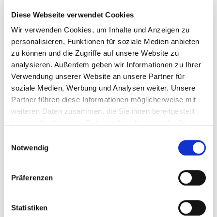
müssen. An einem sog.
Quality Gate
wird überprüft, ob
Diese Webseite verwendet Cookies
die festgelegten Standards zu diesem Zeitpunkt erreicht
Wir verwenden Cookies, um Inhalte und Anzeigen zu
wurden, bevor der Prozess weitergeht.
personalisieren, Funktionen für soziale Medien anbieten
Was ist Qualitätskontrolle?
zu können und die Zugriffe auf unsere Website zu
analysieren. Außerdem geben wir Informationen zu Ihrer
Oftmals wird die Qualitätskontrolle mit der
Verwendung unserer Website an unsere Partner für
Qualitätssicherung gleichgesetzt. Das stimmt jedoch nicht
soziale Medien, Werbung und Analysen weiter. Unsere
vollkommen: Während die Qualitätssicherung bereits in
Partner führen diese Informationen möglicherweise mit
der Phase der Produktion überprüft, ob Qualitätsstandards
weiteren Daten zusammen, die Sie ihnen bereitgestellt
eingehalten werden, setzt die Qualitätskontrolle nach
haben oder die sie im Rahmen Ihrer Nutzung der Dienste
gesammelt haben. Sie geben Einwilligung zu unseren
Abschluss der Herstellung an diesem Punkt erneut an. Im
E
Cookies, wenn Sie unsere Webseite weiterhin nutzen.
Notwendig
Bereich des Regelkreises der Qualitätslenkung findet die
i
Qualitätskontrolle also etwa auf Höhe des Audits bzw. des
n
w
Qualitätsberichtes statt. Sie prüft die zuvor formulierten
Präferenzen
i
Qualitätsziele und soll Lücken und Fehlerquellen
l
offenlegen, die beim produzierten Gut oder der
l
Statistiken
ausgeführten Dienstleistung noch vorhanden sind. Diese