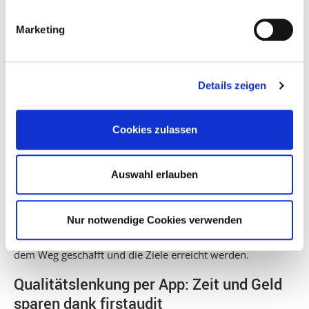
i
Informationen sind nützlich, um
Korrektur-und
g
Präventivmaßnahmen
zu ergreifen.
Marketing
u
n
Die festgestellten Ausfälle müssen festgehalten werden
g
und anschließend nach Lösungen für diese Fehler gesucht
Details zeigen
s
werden. Diese Korrekturen sollten schnellstmöglich
a
umgesetzt werden, damit der gesamte Ablauf auf ein
u
besseres Endprodukt hinarbeiten kann. Hat die
Cookies zulassen
s
Qualitätskontrolle das Ergebnis, dass die Ausfälle oder die
w
Anzahl von unzureichenden Dienstleistungen zu groß ist,
a
Auswahl erlauben
muss die Qualitätsplanung möglicherweise völlig neu
h
aufgerollt werden. Alleine um eine solche Gefahr zu
l
umgehen, ist es ratsam, Qualitätskontrollen regelmäßig
Nur notwendige Cookies verwenden
durchzuführen. Nur so können Probleme rechtzeitig aus
dem Weg geschafft und die Ziele erreicht werden.
Qualitätslenkung per App: Zeit und Geld
sparen dank firstaudit