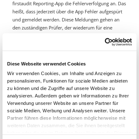
firstaudit Reporting-App die Fehlerverfolgung an. Das
heißt, dass jederzeit über die App Fehler aufgespürt
und gemeldet werden. Diese Meldungen gehen an
den zuständigen Prüfer, der wiederum für eine
Beseitigung der Mängel sorgt. Ein Administrator
behält die Reports im Blick und kann im Analytics
Bereich sehen, wie hoch der Umsatz an häufig
auftretenden Fehlern ist, welche schon beseitigt
Diese Webseite verwendet Cookies
wurden und welche noch nicht bearbeitet worden
Wir verwenden Cookies, um Inhalte und Anzeigen zu
sind. Diese User lassen sich im Backend
personalisieren, Funktionen für soziale Medien anbieten
entsprechend Ihrer Rolle einrichten.
zu können und die Zugriffe auf unsere Website zu
analysieren. Außerdem geben wir Informationen zu Ihrer
Handlungsschnelle Unterstützung im
Verwendung unserer Website an unsere Partner für
Data Driven Business
soziale Medien, Werbung und Analysen weiter. Unsere
Partner führen diese Informationen möglicherweise mit
Ist große Eile geboten? Kein Problem: Mit der
weiteren Daten zusammen, die Sie ihnen bereitgestellt
firstaudit Reporting-App behält der User seine To-
haben oder die sie im Rahmen Ihrer Nutzung der Dienste
do’s jederzeit im Auge. In Echtzeit! Schließlich liefert