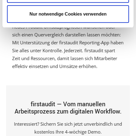
Scoring-Monitoring haben Sie den kompletten
l
Überblick über den gesamten Geschäftsprozess des
Nur notwendige Cookies verwenden
Data Driven Business, ganz gleich, ob Sie für ein
neues Produkt Umsatzprognosen wünschen oder
sich einen Quervergleich darstellen lassen möchten:
Mit Unterstützung der firstaudit Reporting-App haben
Sie alles unter Kontrolle. Jederzeit. firstaudit spart
Zeit und Ressourcen, damit lassen sich Mitarbeiter
effektiv einsetzen und Umsätze erhöhen.
firstaudit — Vom manuellen
Arbeitsprozess
zum digitalen Workflow.
Interessiert? Sichern Sie sich jetzt unverbindlich und
kostenlos Ihre 4-wöchige Demo.