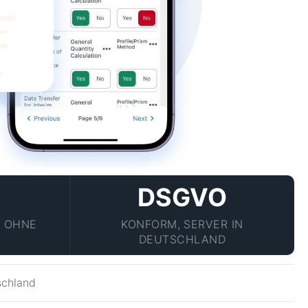
DSGVO
H OHNE
KONFORM, SERVER IN
DEUTSCHLAND
schland