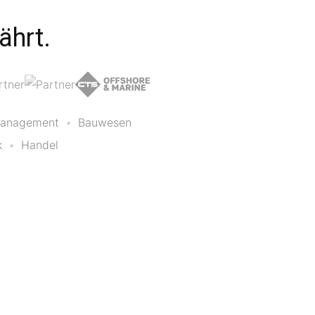
ährt.
 Management
•
Bauwesen
k
•
Handel