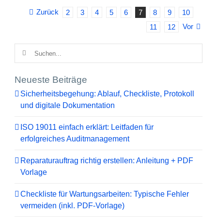
Zurück
2
3
4
5
6
7
8
9
10
Vor
11
12
Suche
nach:
Neueste Beiträge
Sicherheitsbegehung: Ablauf, Checkliste, Protokoll
und digitale Dokumentation
ISO 19011 einfach erklärt: Leitfaden für
erfolgreiches Auditmanagement
Reparaturauftrag richtig erstellen: Anleitung + PDF
Vorlage
Checkliste für Wartungsarbeiten: Typische Fehler
vermeiden (inkl. PDF-Vorlage)