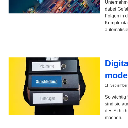
Unternehme
dabei Gefah
Folgen in d
Komplexitä
automatisie
Digit
moder
11. September
So wichtig 
sind sie au
des Schicht
machen.