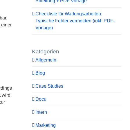
Anleitung + PDF Vorlage
Checkliste für Wartungsarbeiten:
bar.
Typische Fehler vermeiden (inkl. PDF-
 einer
Vorlage)
Kategorien
Allgemein
Blog
Case Studies
rdings
 wird.
Docu
zur
Intern
Marketing