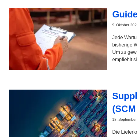
Guide
9. Oktober 20
Jede Wartun
bisherige 
Um zu gewäh
empfiehlt s
Suppl
(SCM 
18. September
Die Lieferk