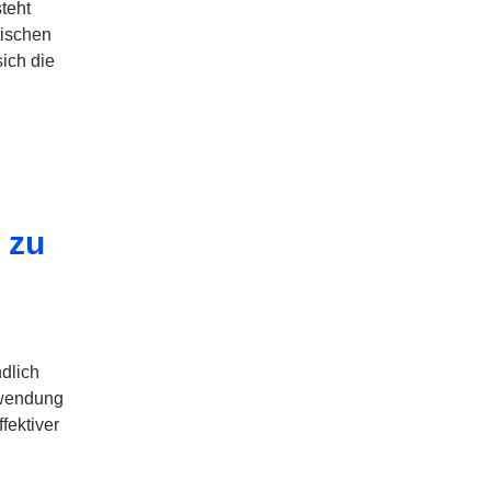
teht
tischen
ich die
 zu
dlich
Anwendung
fektiver