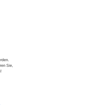
erden.
ren Sie,
!
e