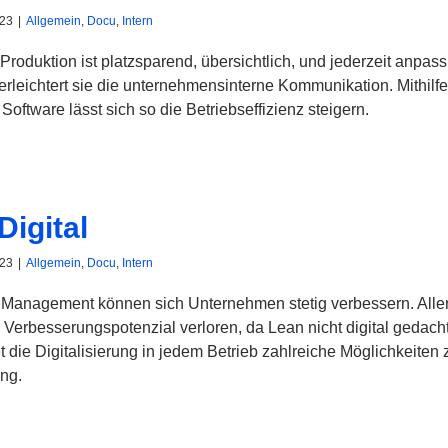
023
|
Allgemein
,
Docu
,
Intern
Produktion ist platzsparend, übersichtlich, und jederzeit anpass
leichtert sie die unternehmensinterne Kommunikation. Mithilfe
oftware lässt sich so die Betriebseffizienz steigern.
Digital
023
|
Allgemein
,
Docu
,
Intern
Management können sich Unternehmen stetig verbessern. Alle
el Verbesserungspotenzial verloren, da Lean nicht digital gedacht
t die Digitalisierung in jedem Betrieb zahlreiche Möglichkeiten 
ng.