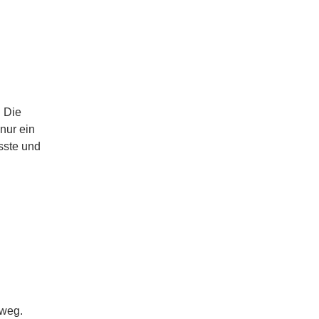
. Die
nur ein
usste und
eweg.