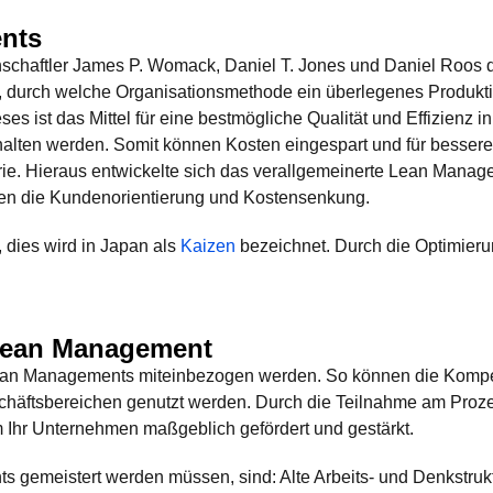
nts
chaftler James P. Womack, Daniel T. Jones und Daniel Roos de
se, durch welche Organisationsmethode ein überlegenes Produkt
ses ist das Mittel für eine bestmögliche Qualität und Effizien
halten werden. Somit können Kosten eingespart und für besse
strie. Hieraus entwickelte sich das verallgemeinerte Lean Mana
ehen die Kundenorientierung und Kostensenkung.
, dies wird in Japan als
Kaizen
bezeichnet. Durch die Optimieru
 Lean Management
s Lean Managements miteinbezogen werden. So können die Komp
chäftsbereichen genutzt werden. Durch die Teilnahme am Proz
m Ihr Unternehmen maßgeblich gefördert und gestärkt.
s gemeistert werden müssen, sind: Alte Arbeits- und Denkstruk