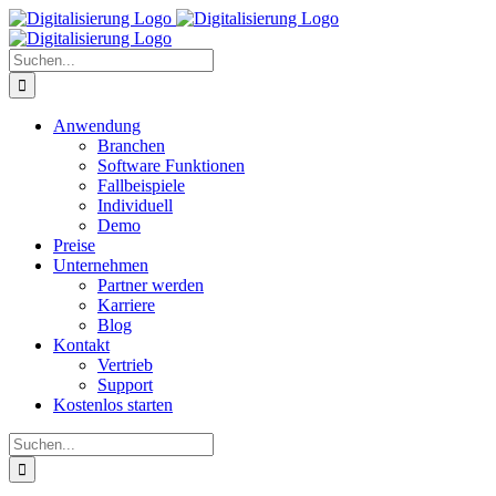
Zum
Inhalt
springen
Suche
nach:
Anwendung
Branchen
Software Funktionen
Fallbeispiele
Individuell
Demo
Preise
Unternehmen
Partner werden
Karriere
Blog
Kontakt
Vertrieb
Support
Kostenlos starten
Suche
nach: