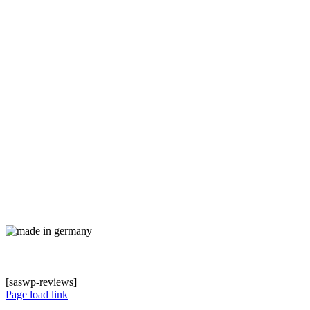
55129 Mainz
Fon: 06131/94509-14
Mail:
info@firstaudit.de
www.digitalagentur-mainz.de
Handelsregister Mainz HRA 40835
Geschäftsführer: Arne Reis
USt-IdNr. DE 262843185
Impressum
|
Kontakt
|
Datenschutz
|
© 2020 reinstil GmbH & Co. KG
Digitale Audits und Checklisten auf mobilen Endgeräten (iOS,
Android, Windows)
[saswp-reviews]
Page load link
Nach