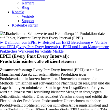
Karriere
Blog
Kontakt
Vertrieb
Support
Kostenlos starten
► Definition von EPEI
► Beispiel zur EPEI Berechnung
► Vorteile
von EPEI (Every Part Every Interval)
► EPEI und Lean Management:
Praktisches Werkzeug für volatile Märkte
EPEI (Every Part Every Interval):
Produktionsintervalle effizient steuern
Zusammenfassung:
Every Part Every Interval (EPEI) ist ein Lean
Management-Ansatz zur regelmäßigen Produktion jeder
Produktvariante in kurzen Intervallen. Unternehmen nutzen die
Methode, um schnell auf schwankende Nachfrage zu reagieren und die
Lagerhaltung zu minimieren. Statt in großen Losgrößen zu fertigen,
wird ein Prozess zur Herstellung kleinerer Mengen in festgelegten
Zeitabständen etabliert. Dies reduziert Verschwendung und erhöht die
Flexibilität der Produktion. Insbesondere Unternehmen mit hoher
Produktvielfalt profitieren von der schnellen Anpassungsfähigkeit und
einer Reduktion übermäßiger Lagerbestände. EPEI optimiert die Takt-