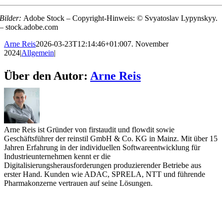
Bilder:
Adobe Stock – Copyright-Hinweis: © Svyatoslav Lypynskyy.
– stock.adobe.com
Arne Reis
2026-03-23T12:14:46+01:00
7. November
2024
|
Allgemein
|
Über den Autor:
Arne Reis
Arne Reis ist Gründer von firstaudit und flowdit sowie
Geschäftsführer der reinstil GmbH & Co. KG in Mainz. Mit über 15
Jahren Erfahrung in der individuellen Softwareentwicklung für
Industrieunternehmen kennt er die
Digitalisierungsherausforderungen produzierender Betriebe aus
erster Hand. Kunden wie ADAC, SPRELA, NTT und führende
Pharmakonzerne vertrauen auf seine Lösungen.
firstaudit - Digitale Checklisten App
reinstil GmbH & Co. KG
Dekan-Laist-Straße 17