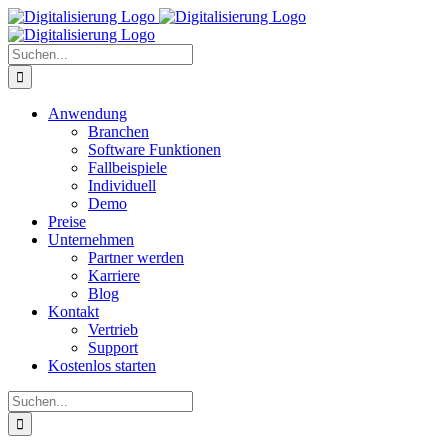
Zum
Inhalt
springen
Suche
nach:
Anwendung
Branchen
Software Funktionen
Fallbeispiele
Individuell
Demo
Preise
Unternehmen
Partner werden
Karriere
Blog
Kontakt
Vertrieb
Support
Kostenlos starten
Suche
nach: