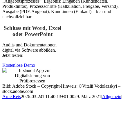
„Angebotsprozesses“. Ergebnis: Eingaben (Kundendaten,
Produktinfos), Prozessschritte (Kalkulation, Freigabe, Versand),
Ausgabe (PDF-Angebot), Kund:innen (Einkauf) – klar und
nachvollziehbar.
Schluss mit Word, Excel
oder PowerPoint
Audits und Dokumentationen
digital via Software abbilden.
Jetzt testen!
Kostenlose Demo
Bild: Adobe Stock – Copyright-Hinweis: ©Vitalii Vodolazskyi –
stock.adobe.com
Arne Reis
2026-03-24T11:40:13+01:00
29. März 2021
|
Allgemein
|
firstaudit - Digitale Checklisten App
reinstil GmbH & Co. KG
Dekan-Laist-Straße 17
55129 Mainz