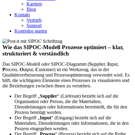
Karriere
Blog
Kontakt
Vertrieb
Support
Kostenlos starten
Wie das SIPOC-Modell Prozesse optimiert – klar,
strukturiert & verständlich
Das SIPOC-Modell oder SIPOC-Diagramm (
S
upplier,
I
nput,
P
rocess,
O
utput,
C
ustomer) ist ein Werkzeug, das in der
Qualitätsverbesserung und Prozessoptimierung verwendet wird. Es
hilft, die wichtigsten Elemente eines Prozesses zu visualisieren und
die Beziehungen zwischen ihnen zu verstehen.
Der Begriff „
Supplier
“ (Lieferant) bezieht sich auf die
Organisation oder Person, die die Materialien,
Dienstleistungen oder Informationen bereitstellt, die für den
Prozess benötigt werden.
Der Begriff „
Input
“ (Eingang) bezieht sich auf die
Materialien, Dienstleistungen oder Informationen, die in den
Prozess eingegeben werden.
Der Begriff „
Process
“ (Prozess) bezieht sich auf die Reihe