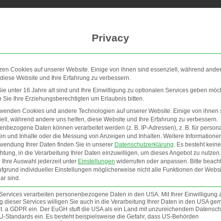
Anwendung
Preise
Privacy
zen Cookies auf unserer Website. Einige von ihnen sind essenziell, während ande
 diese Website und Ihre Erfahrung zu verbessern.
Process Mining: Grundl
e unter 16 Jahre alt sind und Ihre Einwilligung zu optionalen Services geben möc
Sie Ihre Erziehungsberechtigten um Erlaubnis bitten.
Anwendung einfach erkl
rwenden Cookies und andere Technologien auf unserer Website. Einige von ihnen 
ell, während andere uns helfen, diese Website und Ihre Erfahrung zu verbessern.
nbezogene Daten können verarbeitet werden (z. B. IP-Adressen), z. B. für persona
Während Unternehmen täglich Tausende von Geschäftsprozes
en und Inhalte oder die Messung von Anzeigen und Inhalten.
Weitere Informatione
wendung Ihrer Daten finden Sie in unserer
Datenschutzerklärung
.
Es besteht keine
Prozessmanager schwierig, den Überblick darüber zu behalt
chtung, in die Verarbeitung Ihrer Daten einzuwilligen, um dieses Angebot zu nutzen.
der Zeit verwandeln sich Prozesse, die man anfangs mit dem 
Ihre Auswahl jederzeit unter
Einstellungen
widerrufen oder anpassen.
Bitte beach
Strukturen mit versteckten Ineffizienzen. Genau hier setzt P
fgrund individueller Einstellungen möglicherweise nicht alle Funktionen der Websi
ar sind.
Spuren echte Erkenntnisse macht.
Services verarbeiten personenbezogene Daten in den USA. Mit Ihrer Einwilligung 
 dieser Services willigen Sie auch in die Verarbeitung Ihrer Daten in den USA gem
lit. a GDPR ein. Der EuGH stuft die USA als ein Land mit unzureichendem Datensch
Was ist Process Mining eigentlich?
U-Standards ein. Es besteht beispielsweise die Gefahr, dass US-Behörden