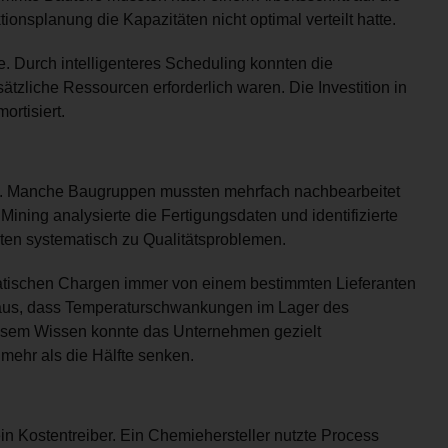
onsplanung die Kapazitäten nicht optimal verteilt hatte.
. Durch intelligenteres Scheduling konnten die
tzliche Ressourcen erforderlich waren. Die Investition in
rtisiert.
n. Manche Baugruppen mussten mehrfach nachbearbeitet
ining analysierte die Fertigungsdaten und identifizierte
rten systematisch zu Qualitätsproblemen.
matischen Chargen immer von einem bestimmten Lieferanten
eraus, dass Temperaturschwankungen im Lager des
diesem Wissen konnte das Unternehmen gezielt
ehr als die Hälfte senken.
in Kostentreiber. Ein Chemiehersteller nutzte Process