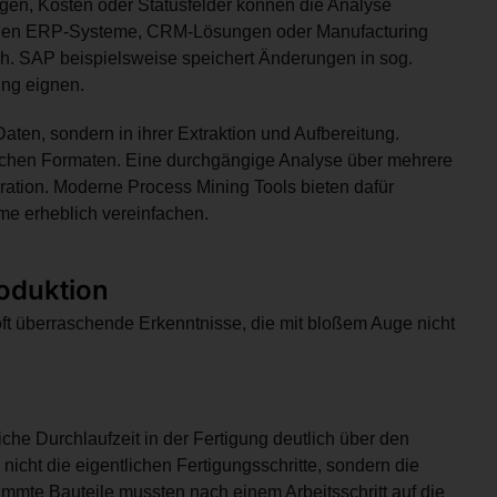
ngen, Kosten oder Statusfelder können die Analyse
dernen ERP-Systeme, CRM-Lösungen oder Manufacturing
h. SAP beispielsweise speichert Änderungen in sog.
ing eignen.
 Daten, sondern in ihrer Extraktion und Aufbereitung.
lichen Formaten. Eine durchgängige Analyse über mehrere
ration. Moderne Process Mining Tools bieten dafür
me erheblich vereinfachen.
oduktion
ft überraschende Erkenntnisse, die mit bloßem Auge nicht
liche Durchlaufzeit in der Fertigung deutlich über den
icht die eigentlichen Fertigungsschritte, sondern die
immte Bauteile mussten nach einem Arbeitsschritt auf die