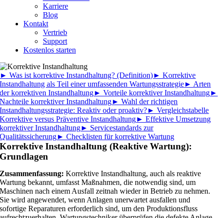
Karriere
Blog
Kontakt
Vertrieb
Support
Kostenlos starten
► Was ist korrektive Instandhaltung? (Definition)
► Korrektive
Instandhaltung als Teil einer umfassenden Wartungsstrategie
► Arten
der korrektiven Instandhaltung
► Vorteile korrektiver Instandhaltung
►
Nachteile korrektiver Instandhaltung
► Wahl der richtigen
Instandhaltungsstrategie: Reaktiv oder proaktiv?
► Vergleichstabelle
Korrektive versus Präventive Instandhaltung
► Effektive Umsetzung
korrektiver Instandhaltung
► Servicestandards zur
Qualitätssicherung
► Checklisten für korrektive Wartung
Korrektive Instandhaltung (Reaktive Wartung):
Grundlagen
Zusammenfassung:
Korrektive Instandhaltung, auch als reaktive
Wartung bekannt, umfasst Maßnahmen, die notwendig sind, um
Maschinen nach einem Ausfall zeitnah wieder in Betrieb zu nehmen.
Sie wird angewendet, wenn Anlagen unerwartet ausfallen und
sofortige Reparaturen erforderlich sind, um den Produktionsfluss
aufrechtzuerhalten.
Wartungstechniker überprüfen die defekte Anlage