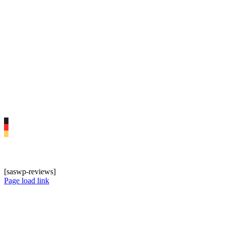
www.digitalagentur-mainz.de
Handelsregister Mainz HRA 40835
Geschäftsführer: Arne Reis
USt-IdNr. DE 262843185
Impressum
|
Kontakt
|
Datenschutz
|
© 2020 reinstil GmbH & Co. KG
Digitale Audits und Checklisten auf mobilen Endgeräten (iOS,
Android, Windows)
[saswp-reviews]
Page load link
Nach
oben