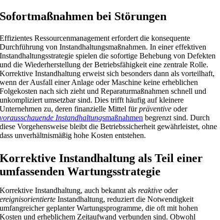
Sofortmaßnahmen bei Störungen
Effizientes Ressourcenmanagement erfordert die konsequente
Durchführung von Instandhaltungsmaßnahmen. In einer effektiven
Instandhaltungsstrategie spielen die sofortige Behebung von Defekten
und die Wiederherstellung der Betriebsfähigkeit eine zentrale Rolle.
Korrektive Instandhaltung erweist sich besonders dann als vorteilhaft,
wenn der Ausfall einer Anlage oder Maschine keine erheblichen
Folgekosten nach sich zieht und Reparaturmaßnahmen schnell und
unkompliziert umsetzbar sind. Dies trifft häufig auf kleinere
Unternehmen zu, deren finanzielle Mittel für
präventive
oder
v
orausschauende
Instandhaltung
smaßnahmen
begrenzt sind. Durch
diese Vorgehensweise bleibt die Betriebssicherheit gewährleistet, ohne
dass unverhältnismäßig hohe Kosten entstehen.
Korrektive Instandhaltung als Teil einer
umfassenden Wartungsstrategie
Korrektive Instandhaltung, auch bekannt als
reaktive
oder
ereignisorientierte
Instandhaltung, reduziert die Notwendigkeit
umfangreicher geplanter Wartungsprogramme, die oft mit hohen
Kosten und erheblichem Zeitaufwand verbunden sind. Obwohl