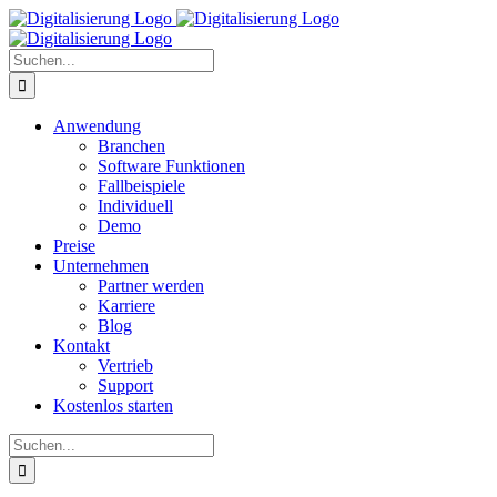
Zum
Inhalt
springen
Suche
nach:
Anwendung
Branchen
Software Funktionen
Fallbeispiele
Individuell
Demo
Preise
Unternehmen
Partner werden
Karriere
Blog
Kontakt
Vertrieb
Support
Kostenlos starten
Suche
nach: