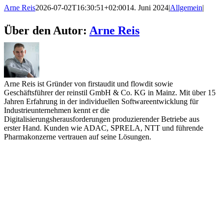
Arne Reis
2026-07-02T16:30:51+02:00
14. Juni 2024
|
Allgemein
|
Über den Autor:
Arne Reis
Arne Reis ist Gründer von firstaudit und flowdit sowie
Geschäftsführer der reinstil GmbH & Co. KG in Mainz. Mit über 15
Jahren Erfahrung in der individuellen Softwareentwicklung für
Industrieunternehmen kennt er die
Digitalisierungsherausforderungen produzierender Betriebe aus
erster Hand. Kunden wie ADAC, SPRELA, NTT und führende
Pharmakonzerne vertrauen auf seine Lösungen.
firstaudit - Digitale Checklisten App
reinstil GmbH & Co. KG
Dekan-Laist-Straße 17
55129 Mainz
Fon: 06131/94509-14
Mail:
info@firstaudit.de