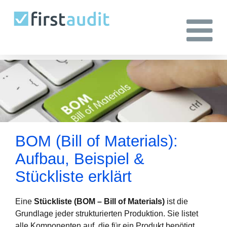
Zum
Inhalt
springen
BOM (Bill of Materials):
Aufbau, Beispiel &
Stückliste erklärt
Eine
Stückliste (BOM – Bill of Materials)
ist die
Grundlage jeder strukturierten Produktion. Sie listet
alle Komponenten auf, die für ein Produkt benötigt