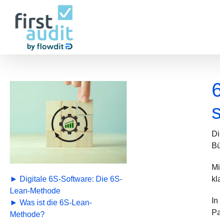
Zum
Inhalt
springen
s
Di
Bü
Mi
kl
► Digitale 6S-Software: Die 6S-
Lean-Methode
In
► Was ist die 6S-Lean-
Pa
Methode?