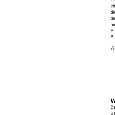
ei
di
de
hi
Ar
Be
We
W
Be
Be